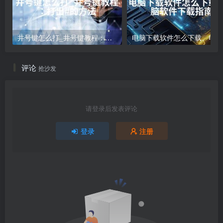
井号键怎么打_井号键教程：打出#的方法
电
评论
抢沙发
请登录后发表评论
登录
注册