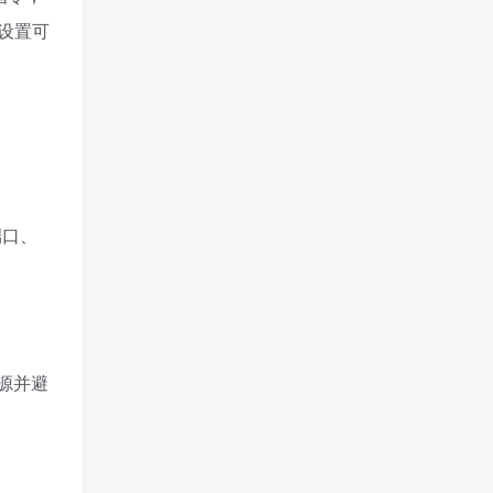
设置可
端口、
源并避