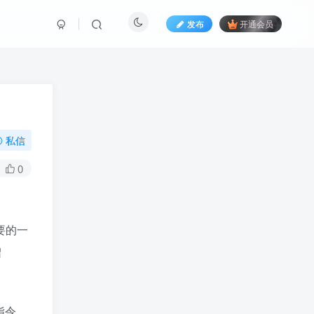
发布
开通会员
私信
0
要的一
绍
指令，