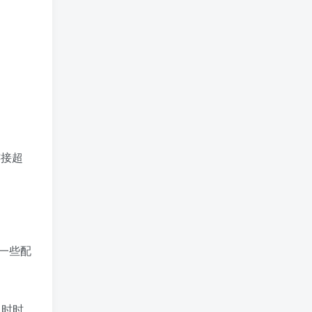
连接超
一些配
超时时