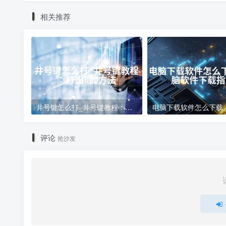
相关推荐
井号键怎么打_井号键教程：打出#的方法
评论
抢沙发