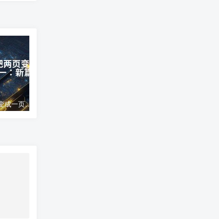
word文档怎么把两页变成一页;两页合为一：新篇崭现
高德地图导航错误;高德地图导航误差分析