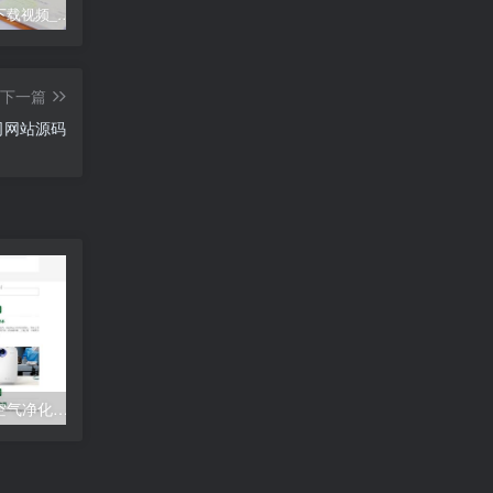
mp4怎么下载视频_mp4怎么下载视频电脑
宝塔面板忘记登录地址、账号和密码的解决办法
大于号怎么打、大于号怎么打苹果手机
下一篇
司网站源码
营销型环保节能智能空气净化器网站自适应手机端模板 绿色节能环保企业网站源码下载
(自适应手机端)网络建站广告公司网站pbootcms模板 品牌策划设计类网站源码下载