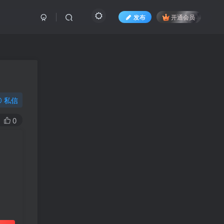
发布
开通会员
私信
0