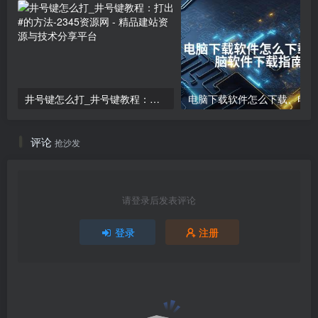
井号键怎么打_井号键教程：打出#的方法
电
评论
抢沙发
请登录后发表评论
登录
注册