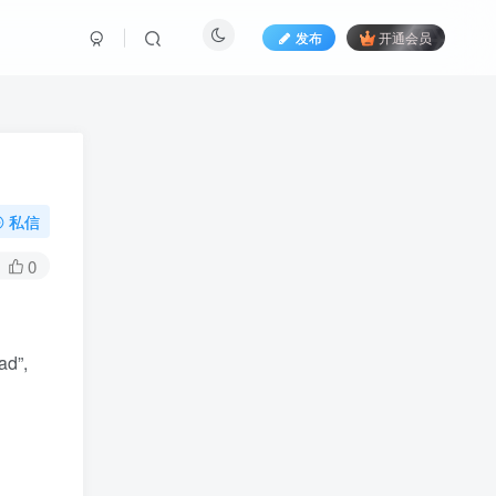
发布
开通会员
私信
0
d”,