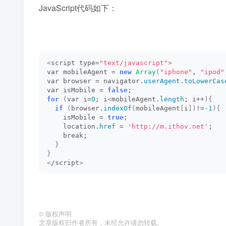
JavaScript代码如下：
<
script type=
"text/javascript"
>
var mobileAgent = 
new
Array
(
"iphone"
, 
"ipod"
var browser = navigator.
userAgent
.
toLowerCas
var isMobile = 
false
;
for
(
var i=
0
; i
<
mobileAgent.
length
; i++
){
if
(
browser.
indexOf
(
mobileAgent
[
i
])
!=
-1
){
    isMobile = 
true
;
    location.
href
 = 
'http://m.ithov.net'
;
    break;
}
}
<
/script
>
©
版权声明
文章版权归作者所有，未经允许请勿转载。