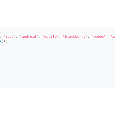
, 
"ipad"
, 
"android"
, 
"mobile"
, 
"blackberry"
, 
"webos"
, 
"i
e
()
;