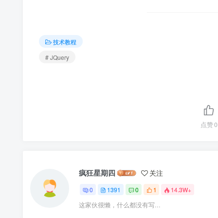
技术教程
# JQuery
点赞
0
疯狂星期四
关注
0
1391
0
1
14.3W+
这家伙很懒，什么都没有写...