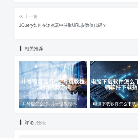
上一篇
JQuery如何在浏览器中获取URL参数值代码？
相关推荐
井号键怎么打_井号键教程：打出#的方法
评论
抢沙发