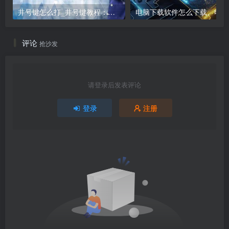
井号键怎么打_井号键教程：打出#的方法
电
评论
抢沙发
请登录后发表评论
登录
注册