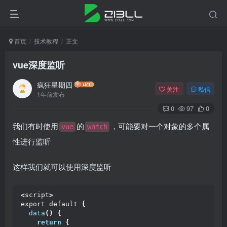
首页
技术教程
正文
vue深度监听
疯狂星期四
关注
私信
1年前发布
0
97
0
我们有时使用
的
，可能要对一个对象的多个属
vue
watch
性进行监听
这样我们就可以使用深度监听
<
script
>
export default 
{
data
()
{
return
{