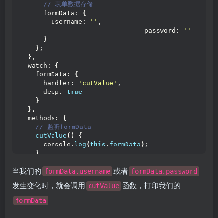
 // 表单数据存储
      formData: 
{
        username: 
''
,
                                password: 
''
}
}
;
}
,
  watch: 
{
    formData: 
{
      handler: 
'cutValue'
,
      deep: 
true
}
}
,
  methods: 
{
 // 监听formData
cutValue
()
{
      console.
log
(
this
.
formData
)
;
}
}
当我们的
或者
}
;
formData.username
formData.password
<
/script
>
发生变化时，就会调用
函数，打印我们的
cutValue
formData