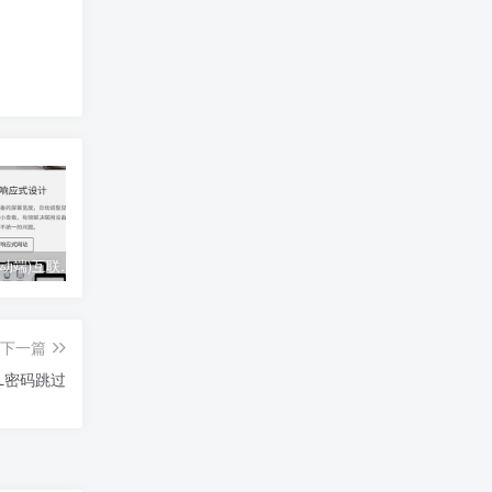
(自适应移动端)互联网公司企业pbootcms网站模板 IT网络科技建站公司网站源码下载
电脑桌面图标怎么变小_电脑桌面图标缩小技巧
下滑横线怎么打(打字新手必备：如何快速打出以下滑线？)
下一篇
QL密码跳过