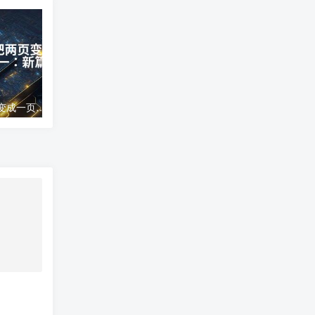
word文档怎么把两页变成一页;两页合为一：新篇崭现
高德地图导航错误;高德地图导航误差分析