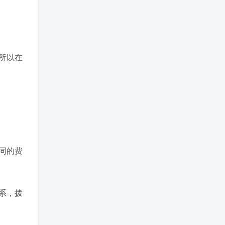
所以在
同的费
系，拨