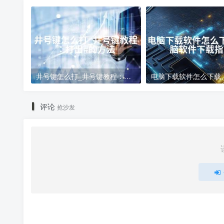
井号键怎么打_井号键教程：打出#的方法
评论
抢沙发