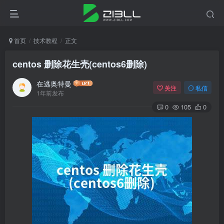
首页
技术教程
正文
centos 删除花生壳(centos6删除)
在逃奥特曼
关注
私信
1年前发布
0
105
0