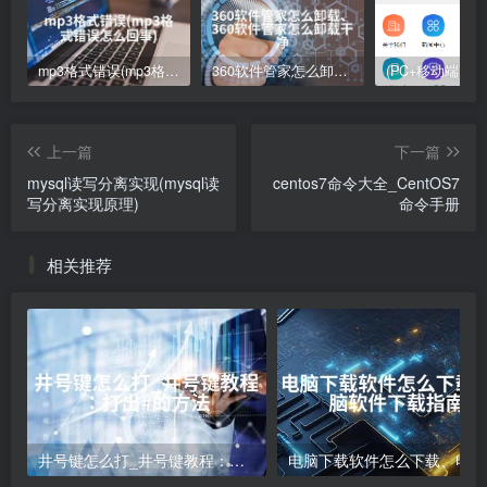
mp3格式错误(mp3格式错误怎么回事)
360软件管家怎么卸载、360软件管家怎么卸载干净
上一篇
下一篇
mysql读写分离实现(mysql读
centos7命令大全_CentOS7
写分离实现原理)
命令手册
相关推荐
井号键怎么打_井号键教程：打出#的方法
电