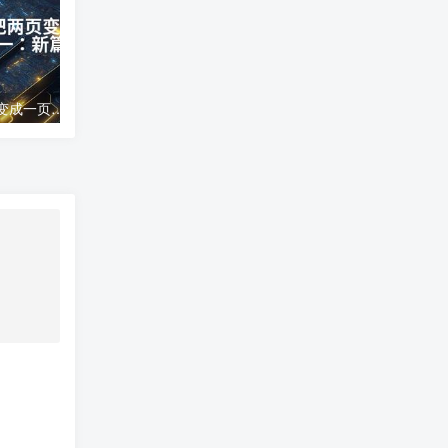
word文档怎么把两页变成一页;两页合为一：新篇崭现
高德地图导航错误;高德地图导航误差分析