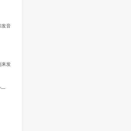
和发音
则来发
”一