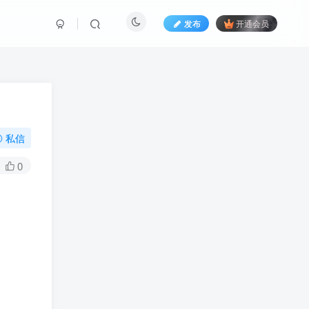
发布
开通会员
私信
0