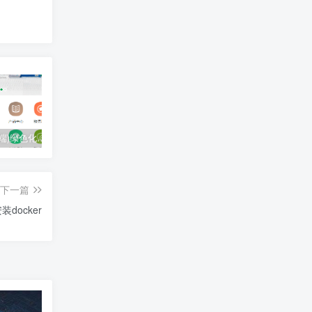
(PC+移动端)绿色化工材料企业网站pbootcms模板 营销型化工环保能源网站源码下载
r标怎么打、r标键盘怎么打出来
惠普打印机怎么连接wifi;惠普打印机怎么连接家里wifi
下一篇
安装docker