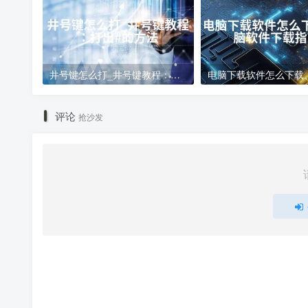
井号键怎么打_井号键教程：打出#的方法
评论
抢沙发