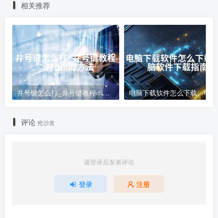
相关推荐
井号键怎么打_井号键教程：打出#的方法
电
评论
抢沙发
请登录后发表评论
登录
注册