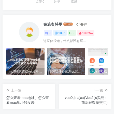
点赞
0
分享
收藏
在逃奥特曼
关注
0
1306
0
13.3W+
这家伙很懒，什么都没有写...
mp3格式错误(mp3格式错误怎么回事)
360软件管家怎么卸载、360软件管家怎么卸载干净
上一篇
下一篇
怎么查看mac地址、怎么查
vue2.js ajax(Vue2.js实战：
看mac地址转发表
前后端数据交互)