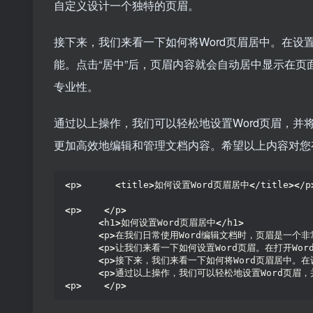
自定义设计一个独特的页眉。
接下来，我们来看一下如何将Word页眉居中。在设置
能。点击“居中”后，页眉内容就会自动居中显示在
专业性。
通过以上操作，我们可以轻松地设置Word页眉，
更加高效地编辑和管理文档内容。希望以上内容对您
<
p
>
<
title
>
如何设置Word页眉居中
<
/title
><
/p
<
p
>
<
/p
>
<
h1
>
如何设置Word页眉居中
<
/h1
>
<
p
>
在我们日常使用Word编辑文档时，页眉是一个
<
p
>
让我们来看一下如何设置Word页眉。在打开W
<
p
>
接下来，我们来看一下如何将Word页眉居中。
<
p
>
通过以上操作，我们可以轻松地设置Word页眉
<
p
>
<
/p
>