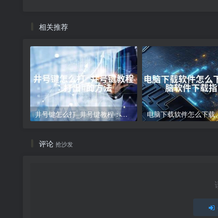
相关推荐
井号键怎么打_井号键教程：打出#的方法
评论
抢沙发