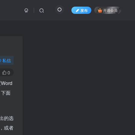
发布
开通会员
私信
0
ord
？下面
弹出的选
，或者