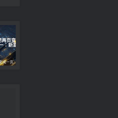
word文档怎么把两页变成一页;两页合为一：新篇崭现
高德地图导航错误;高德地图导航误差分析