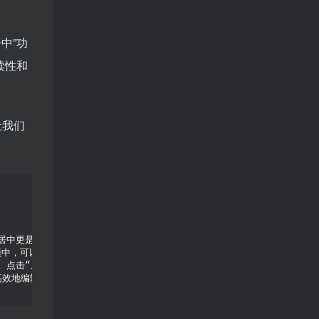
中”功
读性和
让我们
眉居中更是一种技巧，可以让文档看起来更加整洁和专业。
<
/p
>
的选项中，可以选择不同的页眉样式，比如页眉的位置、字体、大小等。在这里，
能。点击“居中”后，页眉内容就会自动居中显示在页面顶部。这样，不仅可以
高效地编辑和管理文档内容。希望以上内容对您有所帮助，让您在使用Word编