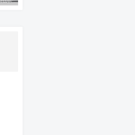
CheopeShop WordPress中/英双语主题 v2.4.3
SheSaidYes – 订婚婚礼活动网站WordPress主题 – 1.2.2