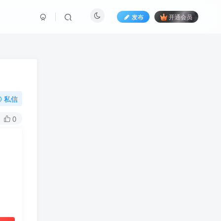
发布
开通会员
私信
0