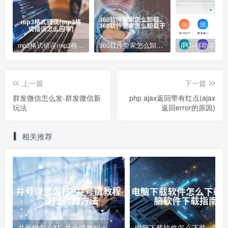
mp3格式错误(mp3格式错误怎么回事)
360软件管家怎么卸载、360软件管家怎么卸载干净
上一篇
下一篇
群发微信怎么发-群发微信新
php ajax返回带有红点(ajax
玩法
返回error的原因)
相关推荐
井号键怎么打_井号键教程：打出#的方法
电