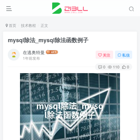
首页
技术教程
正文
mysql除法_mysql除法函数例子
在逃奥特曼
关注
私信
1年前发布
0
110
0