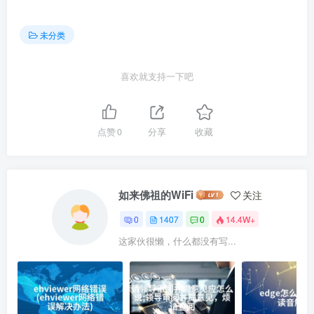
未分类
喜欢就支持一下吧
点赞
0
分享
收藏
如来佛祖的WiFi
关注
0
1407
0
14.4W+
这家伙很懒，什么都没有写...