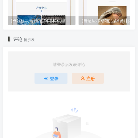
(PC+移动端)蓝色钢结构机械五金网站pbootcms模板 营销型工程建筑基建网站源码下载
(自适应移动端)品牌设计类网站
评论
抢沙发
请登录后发表评论
登录
注册