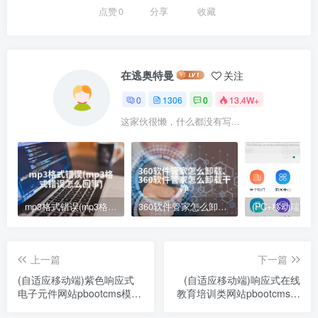
点赞
0
分享
收藏
在逃奥特曼
关注
0
1306
0
13.4W+
这家伙很懒，什么都没有写...
mp3格式错误(mp3格式错误怎么回事)
360软件管家怎么卸载、360软件管家怎么卸载干净
上一篇
下一篇
(自适应移动端)紫色响应式
(自适应移动端)响应式在线
电子元件网站pbootcms模板
教育培训类网站pbootcms模
芯片研发设计网站源码下载
板 教育培训机构网站源码