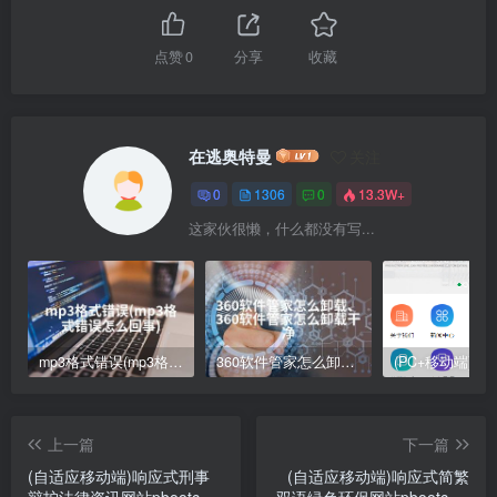
点赞
0
分享
收藏
在逃奥特曼
关注
0
1306
0
13.3W+
这家伙很懒，什么都没有写...
mp3格式错误(mp3格式错误怎么回事)
360软件管家怎么卸载、360软件管家怎么卸载干净
上一篇
下一篇
(自适应移动端)响应式刑事
(自适应移动端)响应式简繁