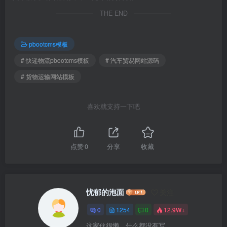
THE END
pbootcms模板
# 快递物流pbootcms模板
# 汽车贸易网站源码
# 货物运输网站模板
喜欢就支持一下吧
点赞
0
分享
收藏
忧郁的泡面
关注
0
1254
0
12.9W+
这家伙很懒，什么都没有写...