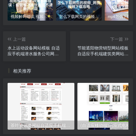
视频解码错误;视频解码错误：如何解决播放画面不清晰的问题
怎么下载网页的视频_网页视频下载攻略
上一篇
下一篇
水上运动设备网站模板 自适
节能遮阳物营销型网站模板
应手机端潜水服务公司网站
自适应手机端建筑类网站源
源码
码
相关推荐
茶叶资讯类网站自适应手机端pbootcms模板 茶叶产品茶叶知识信息网站源码下载
(自适应移动端)响应式电梯扶梯