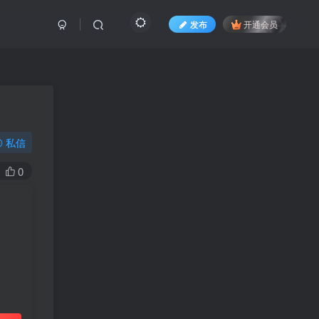
发布
开通会员
私信
0