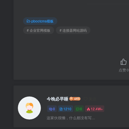
pbootcms模板
# 企业官网模板
# 连接器网站源码
点赞
0
今晚必早睡
关注
0
1210
0
12.4W+
这家伙很懒，什么都没有写...