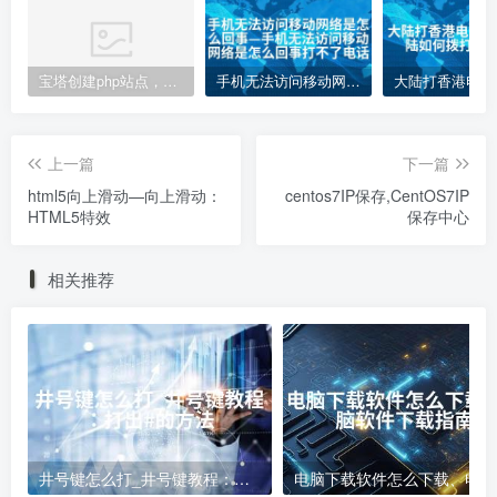
宝塔创建php站点，访问网站php代码不执行变成下载的解决方案
手机无法访问移动网络是怎么回事—手机无法访问移动网络是怎么回事打不了电话
上一篇
下一篇
html5向上滑动—向上滑动：
centos7IP保存,CentOS7IP
HTML5特效
保存中心
相关推荐
井号键怎么打_井号键教程：打出#的方法
电