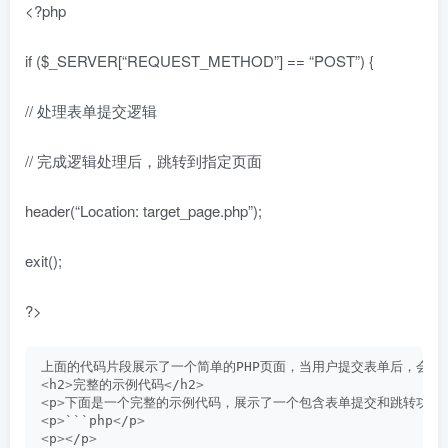
<?php
if ($_SERVER[“REQUEST_METHOD”] == “POST”) {
// 处理表单提交逻辑
// 完成逻辑处理后，跳转到指定页面
header(“Location: target_page.php”);
exit();
?>
上面的代码片段展示了一个简单的PHP页面，当用户提交表单后，会执
<
h2
>
完整的示例代码
<
/h2
>
<
p
>
下面是一个完整的示例代码，展示了一个包含表单提交和跳转功能的
<
p
>
```php
<
/p
>
<
p
><
/p
>