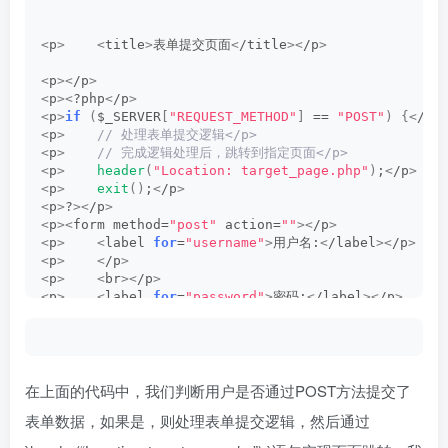
<
p
>
<
title
>
表单提交页面
<
/title
><
/p
>
<
p
><
/p
>
<
p
><
?php
<
/p
>
<
p
>
if
(
$_SERVER
[
"REQUEST_METHOD"
]
 == 
"POST"
)
{<
/p
>
<
p
>
 // 处理表单提交逻辑</p>
<
p
>
 // 完成逻辑处理后，跳转到指定页面</p>
<
p
>
header
(
"Location: target_page.php"
)
;
<
/p
>
<
p
>
exit
()
;
<
/p
>
<
p
>
?
><
/p
>
<
p
><
form method=
"post"
 action=
""
><
/p
>
<
p
>
<
label 
for
=
"username"
>
用户名:
<
/label
><
/p
>
<
p
>
<
/p
>
<
p
>
<
br
><
/p
>
<
p
>
<
label 
for
=
"password"
>
密码:
<
/label
><
/p
>
<
p
>
<
/p
>
<
p
>
<
br
><
/p
>
<
p
>
<
/p
>
<
p
><
/p
>
在上面的代码中，我们判断用户是否通过POST方法提交了
表单数据，如果是，则处理表单提交逻辑，然后通过