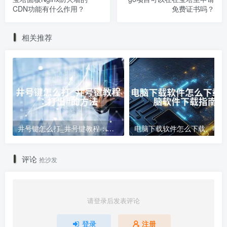
CDN功能有什么作用？
免费证书吗？
相关推荐
井号键怎么打_井号键教程：打出#的方法
电
评论
抢沙发
请登录后发表评论
登录
注册