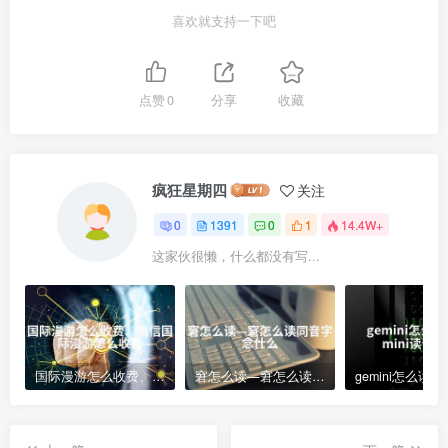
喜欢就支持一下吧
点赞
0
分享
收藏
疯狂星期四
关注
0
1391
0
1
14.4W+
这家伙很懒，什么都没有写...
国际漫游怎么收费、电信国际漫游怎么收费
窘怎么读—窘怎么读同音字念什么