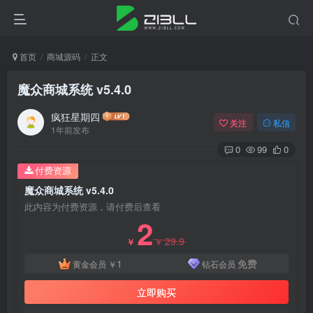
首页
商城源码
正文
魔众商城系统 v5.4.0
疯狂星期四
关注
私信
1年前发布
0
99
0
付费资源
魔众商城系统 v5.4.0
此内容为付费资源，请付费后查看
2
29.9
￥
￥
1
免费
黄金会员
￥
钻石会员
立即购买