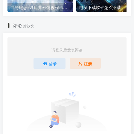
井号键怎么打_井号键教程：打出#的方法
电
评论
抢沙发
请登录后发表评论
登录
注册