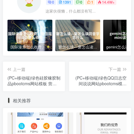
0
1391
0
1
14.4W+
这家伙很懒，什么都没有写...
国际漫游怎么收费、电信国际漫游怎么收费
窘怎么读—窘怎么读同音字念什么
上一篇
下一篇
(PC+移动端)绿色硅胶橡胶制
(PC+移动端)绿色QQ日志空
品pbootcms网站模板 营销
间说说网站pbootcms模板
型玩具制品网站源码下载
文章博客美文网站源码下载
相关推荐