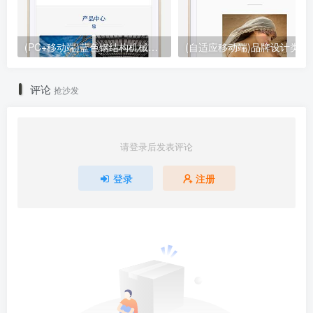
(PC+移动端)蓝色钢结构机械五金网站pbootcms模板 营销型工程建筑基建网站源码下载
(自适应移动端)品牌设计类网站
评论
抢沙发
请登录后发表评论
登录
注册