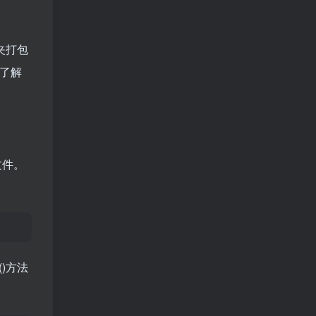
夹打包
此了解
文件。
()方法