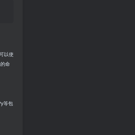
们可以使
a的命
Py等包