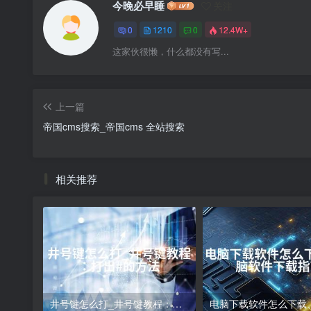
今晚必早睡
关注
0
1210
0
12.4W+
这家伙很懒，什么都没有写...
上一篇
帝国cms搜索_帝国cms 全站搜索
相关推荐
井号键怎么打_井号键教程：打出#的方法