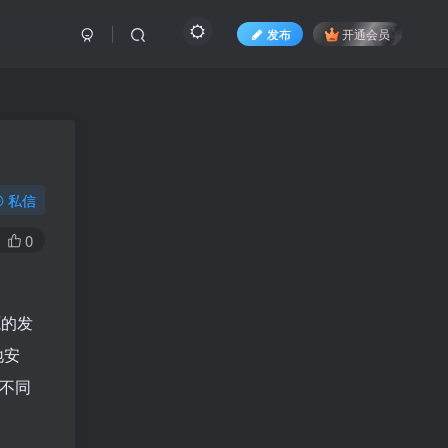
发布
开通会员
私信
0
源的发
地安
用不同