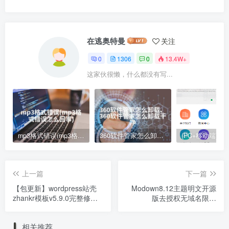
在逃奥特曼
关注
0
1306
0
13.4W+
这家伙很懒，什么都没有写...
mp3格式错误(mp3格式错误怎么回事)
360软件管家怎么卸载、360软件管家怎么卸载干净
上一篇
下一篇
【包更新】wordpress站壳
Modown8.12主题明文开源
zhankr模板v5.9.0完整修复
版去授权无域名限制
版赠送父主题ripro8.9资源付
wordpress资源付费下载主
费下载模板源码
题
相关推荐