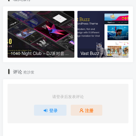
1040 Night Club – DJ派对音乐WordPress主题 – 1.2
Vast Buzz – 现代简约新闻博客网
评论
抢沙发
请登录后发表评论
登录
注册