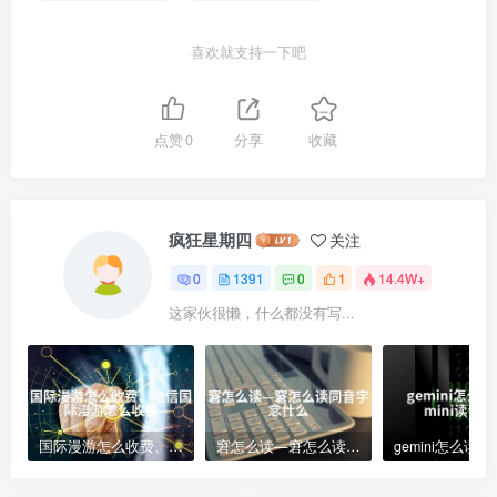
喜欢就支持一下吧
点赞
0
分享
收藏
疯狂星期四
关注
0
1391
0
1
14.4W+
这家伙很懒，什么都没有写...
国际漫游怎么收费、电信国际漫游怎么收费
窘怎么读—窘怎么读同音字念什么