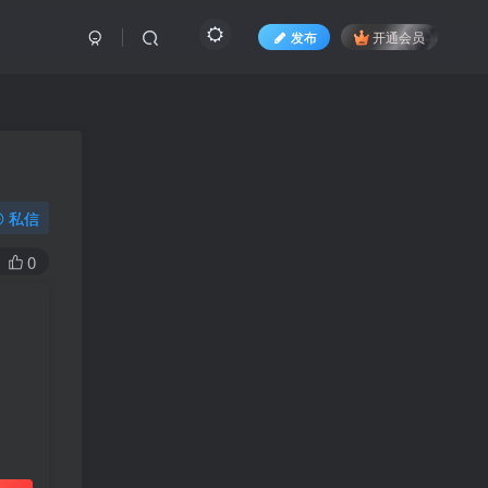
发布
开通会员
私信
0