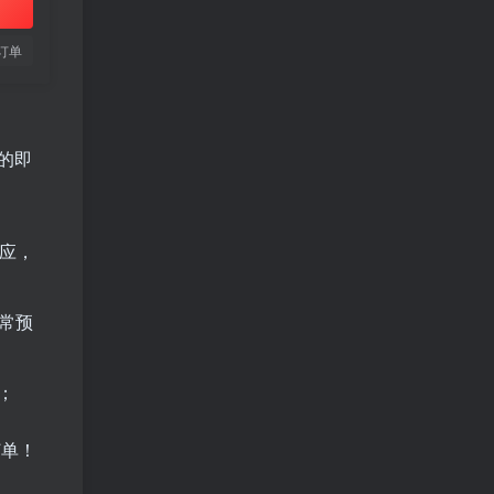
订单
的即
应，
正常预
；
订单！